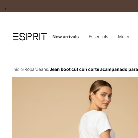
Slide 2 of 2
New arrivals
Essentials
Mujer
Inicio
/
Ropa
/
Jeans
/
Jean boot cut con corte acampanado para