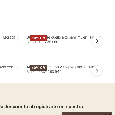
15 días hábiles
nes o quienes desean crear una silueta más alargada,
dedero a la sombra. CUIDADO TEXTIL PROFESIONAL: No
e bien en tallas S a XL.
lo con una camisa blanca entallada y un blazer negro
r - Morado
Buzo tejido de cuello alto para mujer - Negro
Cam
60% Off
do con zapatos de tacón medio que aprovechen el largo del
Favoritos
Favoritos
$ 189.900
$ 75.960
$ 1
na, úsalo con una camiseta básica y una chaqueta bomber,
para un look relajado. Para salidas nocturnas, pruébalo con un
cana cropped, finalizando con botines de tacón que realcen el
zado con
Abrigo con cinturón y solapa amplia - Negro
Abr
40% Off
Favoritos
Favoritos
$ 439.900
$ 263.940
$ 4
 estratégicamente diseñado crea esa línea alargada que
nte tu silueta. Un jean que resuelve múltiples ocasiones
 retro-moderno distintivo.
 descuento al registrarte en nuestra