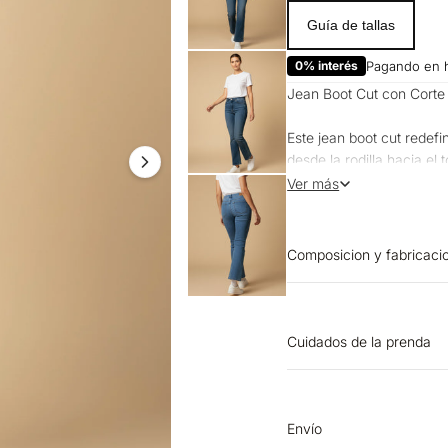
Guía de tallas
0% interés
Pagando en 
Jean Boot Cut con Cort
Este jean boot cut redefi
desde la rodilla hacia el 
proporciones. Su tiro me
Ver más
de cinco bolsillos mantie
¿Cómo se siente?
Composicion y fabricaci
La mezcla de algodón con
PRENDA: 69% ALGODON 
adapta al movimiento sin 
se suaviza con cada uso
Cuidados de la prenda
¿Cómo es el fit y para qu
PLANCHADO: Planchar a 
remojar. OTROS: Lavar c
Su corte ceñido desde la 
SECADO: No secar en m
Envío
acampanada que alarga v
por el revés. LAVADO: T