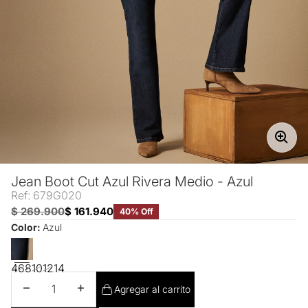
Jean Boot Cut Azul Rivera Medio - Azul
Ref: 679G020
$ 269.900
$ 161.940
40% Off
Color:
Azul
4
6
8
10
12
14
Disminuir cantidad
Aumentar cantidad
Agregar al carrito