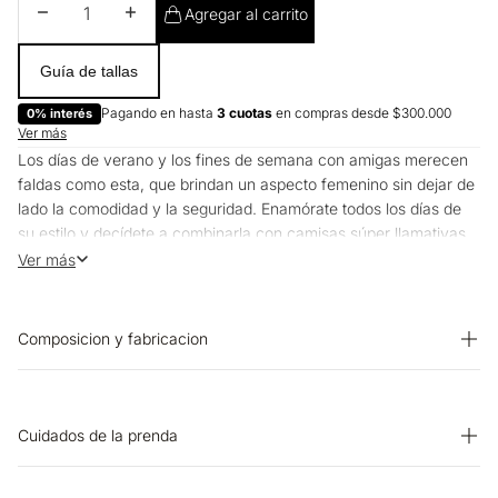
Disminuir cantidad
Aumentar cantidad
Agregar al carrito
Guía de tallas
Pagando en hasta
3 cuotas
en compras desde $300.000
0% interés
Ver más
Los días de verano y los fines de semana con amigas merecen
faldas como esta, que brindan un aspecto femenino sin dejar de
lado la comodidad y la seguridad. Enamórate todos los días de
su estilo y decídete a combinarla con camisas súper llamativas
para que lucir bien sea siempre un hecho.
Ver más
Composicion y fabricacion
PRENDA: 55% ALGODON 45% ACRILICO
Cuidados de la prenda
OTROS: Lavar separadamente. CUIDADO TEXTIL