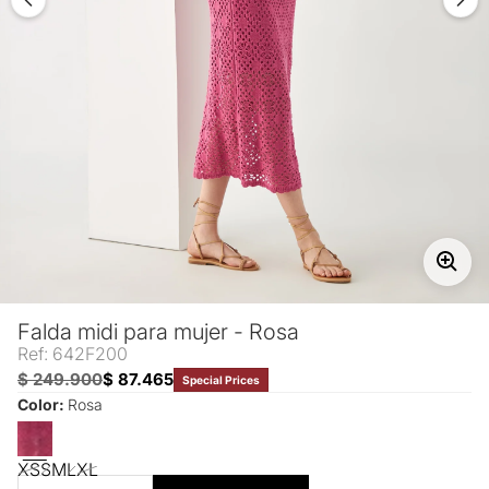
Falda midi para mujer - Rosa
Ref: 642F200
$ 249.900
$ 87.465
Special Prices
Color:
Rosa
XS
S
M
L
XL