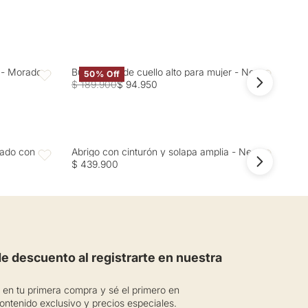
r - Morado
Buzo tejido de cuello alto para mujer - Negro
Cam
50% Off
Favoritos
Favoritos
$ 189.900
$ 94.950
$ 1
zado con
Abrigo con cinturón y solapa amplia - Negro
Abr
Favoritos
Favoritos
$ 439.900
$ 4
 descuento al registrarte en nuestra
en tu primera compra y sé el primero en
ontenido exclusivo y precios especiales.