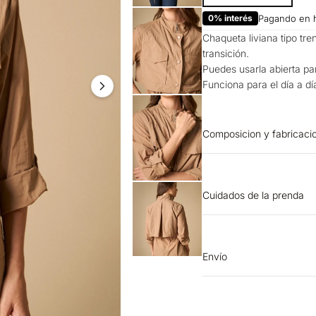
0% interés
Pagando en 
Chaqueta liviana tipo tren
transición.
Puedes usarla abierta par
Funciona para el día a d
Composicion y fabricaci
PRENDA: 100% NYLON
Cuidados de la prenda
OTROS: Lavar por el r
blanqueador. LAVADO: T
SECADO: No secar en má
Envío
colores similares. OTR
Entrega estimada de 7 a 
en seco. SECADO: Secad