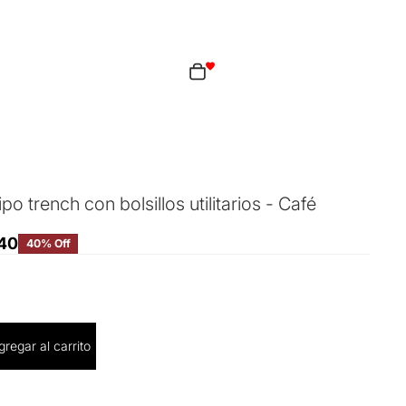
Total de artículos en el carrito: 0
ciones de inicio de sesión
idos
Perfil
po trench con bolsillos utilitarios - Café
940
40% Off
cantidad
gregar al carrito