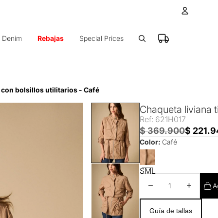
Cuenta
Denim
Rebajas
Special Prices
Otras op
Ped
con bolsillos utilitarios - Café
Chaqueta liviana ti
Ref: 621H017
$ 369.900
$ 221.
Color:
Café
S
M
L
Disminuir cantidad
Aumentar 
A
Guía de tallas