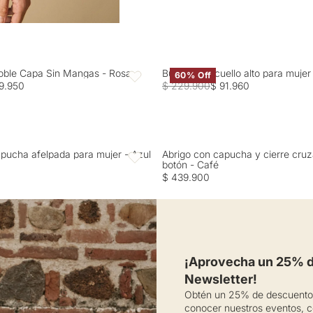
oble Capa Sin Mangas - Rosa
Buzo tejido cuello alto para muje
60% Off
Favoritos
9.950
$ 229.900
$ 91.960
pucha afelpada para mujer - Azul
Abrigo con capucha y cierre cru
Favoritos
botón - Café
$ 439.900
¡Aprovecha un 25% de
Newsletter!
Obtén un 25% de descuento 
conocer nuestros eventos, c