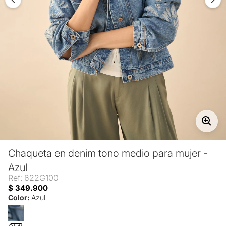
Chaqueta en denim tono medio para mujer -
Azul
Ref: 622G100
$ 349.900
Color:
Azul