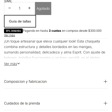
S
M
L
Disminuir cantidad
Aumentar cantidad
Agotado
Guía de tallas
Pagando en hasta
3 cuotas
en compras desde $300.000
0% interés
Ver más
¡Un toque artesanal que eleva cualquier look! Esta chaqueta
combina estructura y detalles bordados en las mangas,
sumando personalidad, delicadeza y alma Esprit. Con ajuste de
botones, bolsillos funcionales y un tono versátil, es el abrigo
ideal para esos días en los que buscas comodidad y abrigo, sin
Ver más
renunciar al estilo que amas.
Composicion y fabricacion
Prenda: 100% Algodon
Cuidados de la prenda