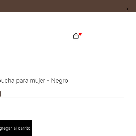
ta
Total de artículos en el carrito: 0
as opciones de inicio de sesión
Pedidos
Perfil
ucha para mujer - Negro
cantidad
gregar al carrito