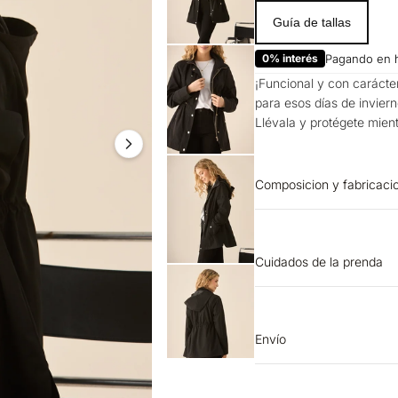
Guía de tallas
0% interés
Pagando en 
¡Funcional y con carácte
para esos días de invierno
Llévala y protégete mien
Composicion y fabricaci
Prenda: 100% Poliester
Cuidados de la prenda
LAVADO: No lavar PLAN
BLANQUEADO: No usar b
por experto en cuero C
Envío
Entrega estimada de 7 a 