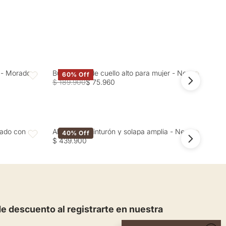
r - Morado
Buzo tejido de cuello alto para mujer - Negro
Cam
60% Off
Favoritos
Favoritos
$ 189.900
$ 75.960
$ 1
zado con
Abrigo con cinturón y solapa amplia - Negro
Abr
40% Off
Favoritos
Favoritos
$ 439.900
$ 4
 descuento al registrarte en nuestra