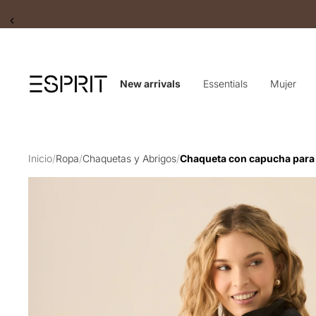
Slide 2 of 2
New arrivals
Essentials
Mujer
Inicio
/
Ropa
/
Chaquetas y Abrigos
/
Chaqueta con capucha para