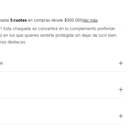
hasta
3 cuotas
en compras desde $300.000
Ver más
r! Esta chaqueta se convertirá en tu complemento preferido
 en los que quieres sentirte protegida sin dejar de lucir bien.
tras destacas.
on
CHADO: No planchar SECADO: No secar en máquina
lanqueador CUIDADO TEXTIL PROFESIONAL: Cuidado sólo
UIDADO TEXTIL PROFESIONAL: No limpieza en seco
15 días hábiles