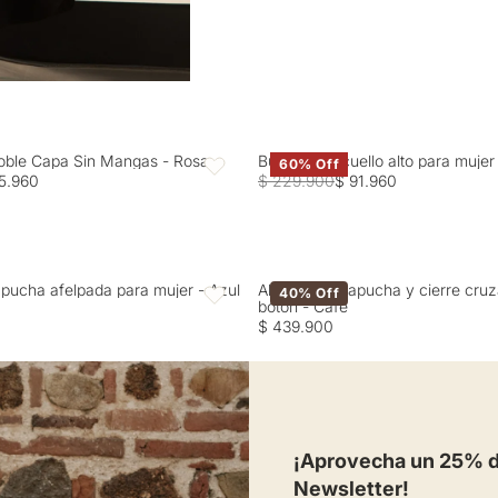
oble Capa Sin Mangas - Rosa
Buzo tejido cuello alto para muje
60% Off
Favoritos
5.960
$ 229.900
$ 91.960
pucha afelpada para mujer - Azul
Abrigo con capucha y cierre cru
40% Off
Favoritos
botón - Café
$ 439.900
¡Aprovecha un 25% de
Newsletter!