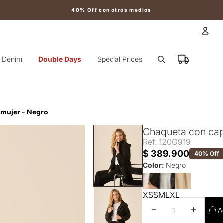
40% Off con otros medios
Cuen
Denim
Double Days
Special Prices
Otr
 mujer - Negro
Chaqueta con cap
Ref: 120G919
$ 389.900
40% Off
Color:
Negro
XS
S
M
L
XL
Disminuir cantidad
Aumentar 
A