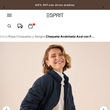
40% Off con otros medios
Slide 2 of 2
Total de artículos en el carrito: 0
Inicio
/
Ropa
/
Chaquetas y Abrigos
/
Chaqueta Acolchada Azul con Patrón Diamante - Azul