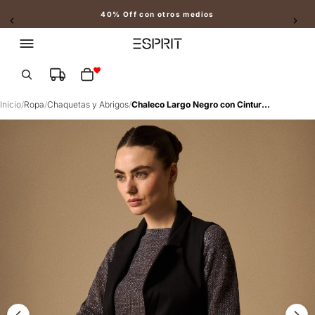
40% Off con otros medios
Slide 2 of 2
Total de artículos en el carrito: 0
Inicio
/
Ropa
/
Chaquetas y Abrigos
/
Chaleco Largo Negro con Cinturón Ajustable - Negro