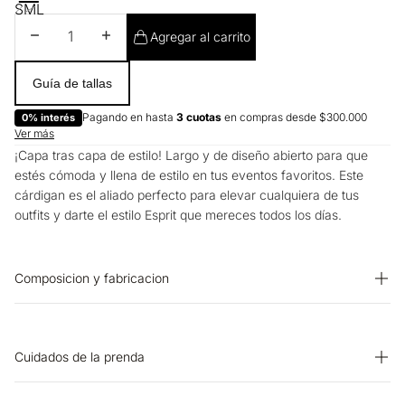
S
M
L
Disminuir cantidad
Aumentar cantidad
Agregar al carrito
Guía de tallas
Pagando en hasta
3 cuotas
en compras desde $300.000
0% interés
Ver más
¡Capa tras capa de estilo! Largo y de diseño abierto para que
estés cómoda y llena de estilo en tus eventos favoritos. Este
cárdigan es el aliado perfecto para elevar cualquiera de tus
outfits y darte el estilo Esprit que mereces todos los días.
Composicion y fabricacion
Prenda: 60% Algodon 40% Acrilico
Cuidados de la prenda
SECADO: Secado extendido por escurrimiento a la sombra.