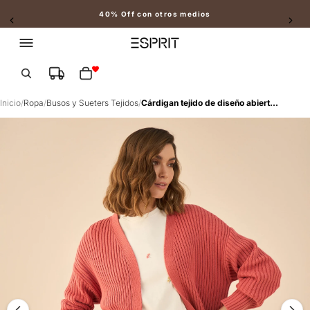
40% Off con otros medios
Slide 2 of 2
Total de artículos en el carrito: 0
Inicio
/
Ropa
/
Busos y Sueters Tejidos
/
Cárdigan tejido de diseño abierto para mujer - Rosa