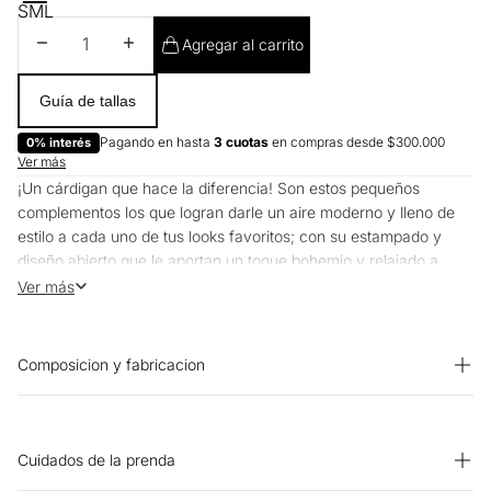
S
M
L
Disminuir cantidad
Aumentar cantidad
Agregar al carrito
Guía de tallas
Pagando en hasta
3 cuotas
en compras desde $300.000
0% interés
Ver más
¡Un cárdigan que hace la diferencia! Son estos pequeños
complementos los que logran darle un aire moderno y lleno de
estilo a cada uno de tus looks favoritos; con su estampado y
diseño abierto que le aportan un toque bohemio y relajado a
cualquier outfit.
Ver más
Composicion y fabricacion
Prenda: 100% Viscosa
Cuidados de la prenda