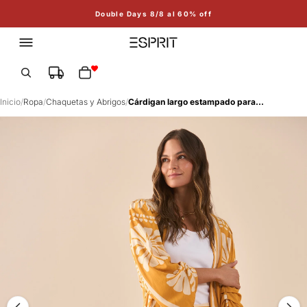
Double Days 8/8 al 60% off
Total de artículos en el carrito: 0
Inicio
/
Ropa
/
Chaquetas y Abrigos
/
Cárdigan largo estampado para mujer - Amarillo