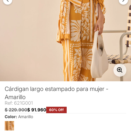
Cárdigan largo estampado para mujer -
Amarillo
Ref: 621G001
$ 229.900
$ 91.960
60% Off
Color:
Amarillo