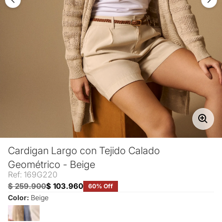
Cardigan Largo con Tejido Calado
Geométrico - Beige
Ref: 169G220
$ 259.900
$ 103.960
60% Off
Color:
Beige