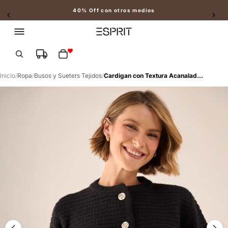
40% Off con otros medios
Slide 2 of 2
Total de artículos en el carrito: 0
Inicio
/
Ropa
/
Busos y Sueters Tejidos
/
Cardigan con Textura Acanalada y Botones - Negro