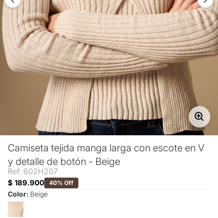
Camiseta tejida manga larga con escote en V
y detalle de botón - Beige
Ref: 602H207
$ 189.900
40% Off
Color:
Beige