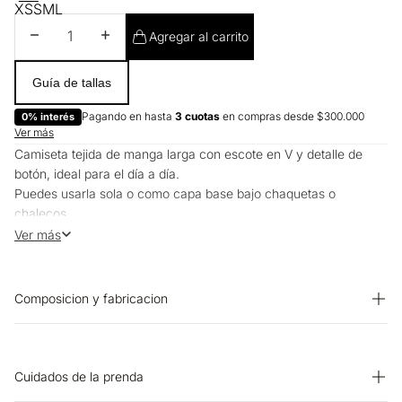
XS
S
M
L
Disminuir cantidad
Aumentar cantidad
Agregar al carrito
Guía de tallas
Pagando en hasta
3 cuotas
en compras desde $300.000
0% interés
Ver más
Camiseta tejida de manga larga con escote en V y detalle de
botón, ideal para el día a día.
Puedes usarla sola o como capa base bajo chaquetas o
chalecos.
Funciona muy bien para looks casuales o para ocasiones más
Ver más
elegantes.
Composicion y fabricacion
Prenda: 100% Algodon
Cuidados de la prenda