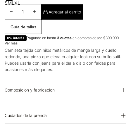
S
M
L
XL
Disminuir cantidad
Aumentar cantidad
Agregar al carrito
Guía de tallas
Pagando en hasta
3 cuotas
en compras desde $300.000
0% interés
Ver más
Camiseta tejida con hilos metálicos de manga larga y cuello
redondo, una pieza que eleva cualquier look con su brillo sutil.
Puedes usarla con jeans para el día a día o con faldas para
ocasiones más elegantes.
Composicion y fabricacion
PRENDA: 90% POLIESTER 10% LUREX
Cuidados de la prenda
OTROS: No retorcer ni exprimir. OTROS: Lavar separadamente.