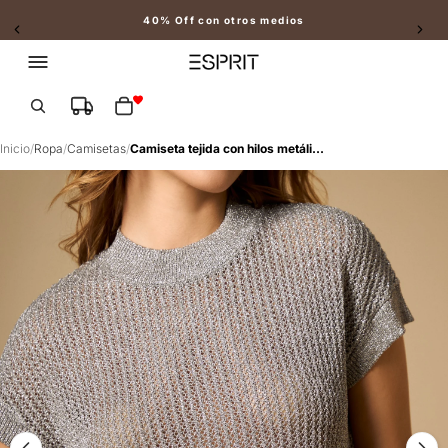
40% Off con otros medios
Slide 2 of 2
Total de artículos en el carrito: 0
Inicio
/
Ropa
/
Camisetas
/
Camiseta tejida con hilos metálicos manga larga cuello redondo - Gris