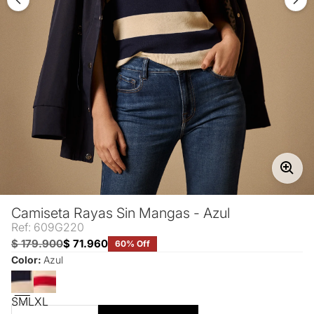
Camiseta Rayas Sin Mangas - Azul
Ref: 609G220
$ 179.900
$ 71.960
60% Off
Color:
Azul
S
M
L
XL