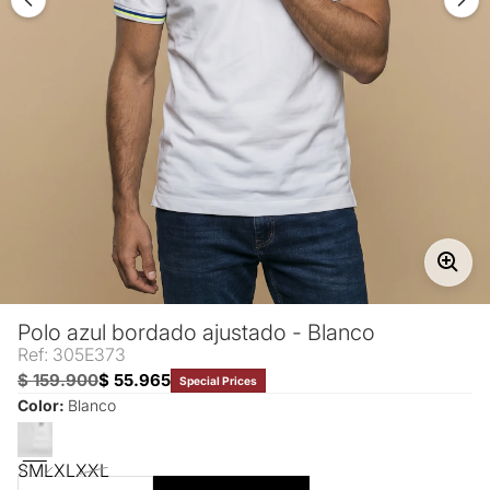
Polo azul bordado ajustado - Blanco
Ref: 305E373
$ 159.900
$ 55.965
Special Prices
Color:
Blanco
S
M
L
XL
XXL