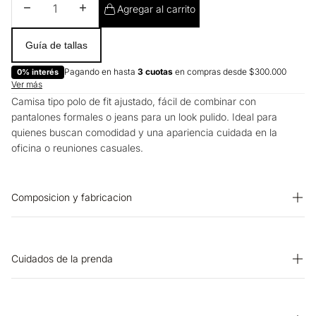
Disminuir cantidad
Aumentar cantidad
Agregar al carrito
Guía de tallas
Pagando en hasta
3 cuotas
en compras desde $300.000
0% interés
Ver más
Camisa tipo polo de fit ajustado, fácil de combinar con
pantalones formales o jeans para un look pulido. Ideal para
quienes buscan comodidad y una apariencia cuidada en la
oficina o reuniones casuales.
Composicion y fabricacion
Prenda: 96% Algodon 4% Elastano
Cuidados de la prenda
CUIDADO TEXTIL PROFESIONAL: No limpieza en seco. OTROS:
No planchar los accesorios. SECADO: Secado en tendedero a la