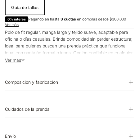
Guía de tallas
Pagando en hasta
3 cuotas
en compras desde $300.000
0% interés
Ver más
Polo de fit regular, manga larga y tejido suave, adaptable para
oficina o días casuales. Brinda comodidad sin perder estructura;
ideal para quienes buscan una prenda práctica que funciona
igual con pantalón formal o jeans. Opción confiable en cualquier
momento.
Ver más
Composicion y fabricacion
Prenda: 96% Algodon 4% Elastano
Cuidados de la prenda
PLANCHADO: Planchar a una temperatura máxima de la base
de 110 ºC, sin vapor. Planchar con vapor puede causar daño
irreversible. OTROS: Lavar por el revés. OTROS: Lavar
Envío