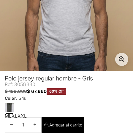
Polo jersey regular hombre - Gris
Ref: 305G330
$ 169.900
$ 67.960
60% Off
Color:
Gris
M
L
XL
XXL
Disminuir cantidad
Aumentar cantidad
Agregar al carrito