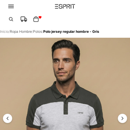
Total de artículos en el carrito: 0
Inicio
/
Ropa Hombre
/
Polos
/
Polo jersey regular hombre - Gris