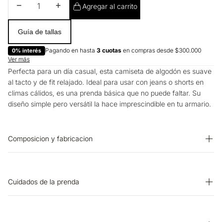
Disminuir cantidad
Aumentar cantidad
Agregar al carrito
Guía de tallas
Pagando en hasta
3 cuotas
en compras desde $300.000
0% interés
Ver más
Perfecta para un día casual, esta camiseta de algodón es suave
al tacto y de fit relajado. Ideal para usar con jeans o shorts en
climas cálidos, es una prenda básica que no puede faltar. Su
diseño simple pero versátil la hace imprescindible en tu armario.
Composicion y fabricacion
Prenda: 100% Algodon
Cuidados de la prenda
OTROS: No planchar los accesorios. PLANCHADO: Planchar a
una temperatura máxima de la base de 110 ºC, sin vapor.