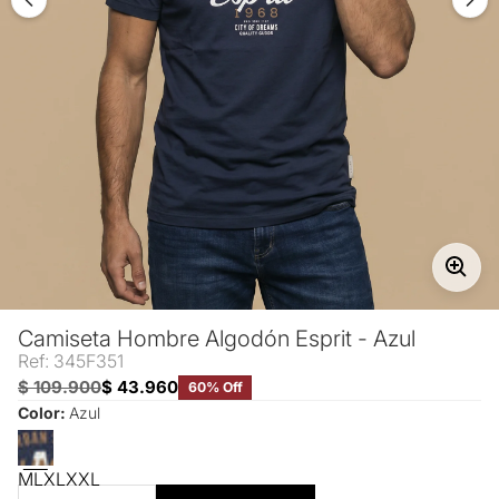
Camiseta Hombre Algodón Esprit - Azul
Ref: 345F351
$ 109.900
$ 43.960
60% Off
Color:
Azul
M
L
XL
XXL