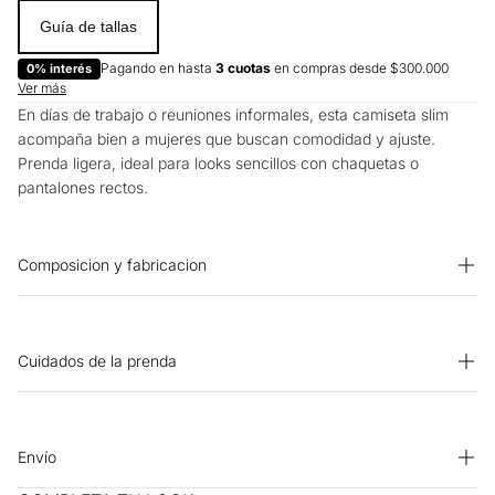
Guía de tallas
Pagando en hasta
3 cuotas
en compras desde $300.000
0% interés
Ver más
En días de trabajo o reuniones informales, esta camiseta slim
acompaña bien a mujeres que buscan comodidad y ajuste.
Prenda ligera, ideal para looks sencillos con chaquetas o
pantalones rectos.
Composicion y fabricacion
Prenda: 99% Algodon 1% Elastano
Cuidados de la prenda
BLANQUEADO: No usar blanqueador. CUIDADO TEXTIL
PROFESIONAL: No limpieza en seco. LAVADO: Lavar a mano.
Temperatura máxima 40 ºC. PLANCHADO: No planchar.
Envío
OTROS: No remojar. SECADO: No secar en máquina. SECADO: