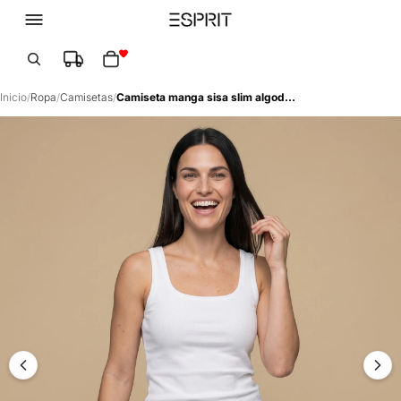
Total de artículos en el carrito: 0
Inicio
/
Ropa
/
Camisetas
/
Camiseta manga sisa slim algodón - Blanco