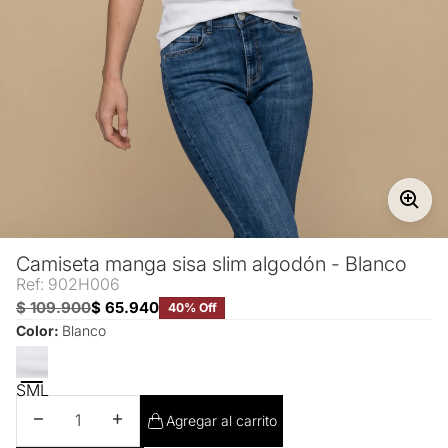
Camiseta manga sisa slim algodón - Blanco
Ref: 902H006
$ 109.900
$ 65.940
40% Off
Color:
Blanco
S
M
L
Disminuir cantidad
Aumentar cantidad
Agregar al carrito