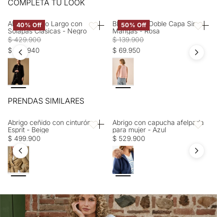
Entrega estimada de 7 a 15 días hábiles
COMPLETA TU LOOK
Secado extendido por escurrimiento a la sombra. OTROS: Lavar
separadamente. OTROS: No retorcer ni exprimir.
Abrigo Negro Largo con
Blusa Rosa Doble Capa Sin
40% Off
50% Off
Favoritos
Favorito
Solapas Clásicas - Negro
Mangas - Rosa
$ 429.900
$ 139.900
$ 257.940
$ 69.950
PRENDAS SIMILARES
Abrigo ceñido con cinturón
Abrigo con capucha afelpada
Favoritos
Favorito
Esprit - Beige
para mujer - Azul
$ 499.900
$ 529.900