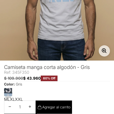
Camiseta manga corta algodón - Gris
Ref: 345F350
$ 109.900
$ 43.960
60% Off
Color:
Gris
M
L
XL
XXL
Disminuir cantidad
Aumentar cantidad
Agregar al carrito