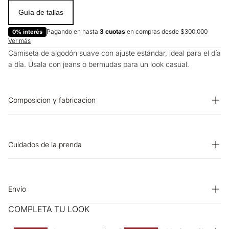
Guía de tallas
Pagando en hasta
3 cuotas
en compras desde $300.000
0% interés
Ver más
Camiseta de algodón suave con ajuste estándar, ideal para el día
a día. Úsala con jeans o bermudas para un look casual.
Composicion y fabricacion
Prenda: 100% Algodon
Cuidados de la prenda
BLANQUEADO: No usar blanqueador. OTROS: Lavar por el
revés. SECADO: Secado en tendedero a la sombra. OTROS:
Planchar solo por el revés. PLANCHADO: Planchar a una
Envío
temperatura máxima de la base de 110 ºC, sin vapor. Planchar
Entrega estimada de 7 a 15 días hábiles
COMPLETA TU LOOK
con vapor puede causar daño irreversible. OTROS: Lavar
separadamente. OTROS: No planchar los accesorios. OTROS: