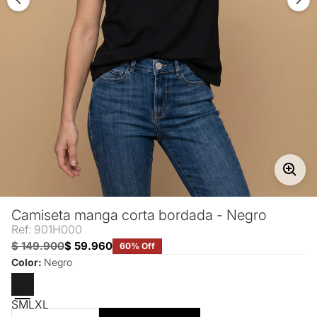
Camiseta manga corta bordada - Negro
Ref: 901H000
$ 149.900
$ 59.960
60% Off
Color:
Negro
S
M
L
XL