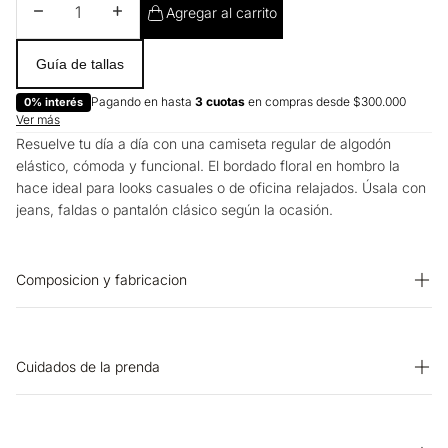
Disminuir cantidad
Aumentar cantidad
Agregar al carrito
Guía de tallas
Pagando en hasta
3 cuotas
en compras desde $300.000
0% interés
Ver más
Resuelve tu día a día con una camiseta regular de algodón
elástico, cómoda y funcional. El bordado floral en hombro la
hace ideal para looks casuales o de oficina relajados. Úsala con
jeans, faldas o pantalón clásico según la ocasión.
Composicion y fabricacion
PRENDA: 94% ALGODON 6% ELASTANO
Cuidados de la prenda
OTROS: Planchar solo por el revés. BLANQUEADO: No usar
blanqueador. CUIDADO TEXTIL PROFESIONAL: No limpieza en