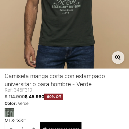
Camiseta manga corta con estampado
universitario para hombre - Verde
Ref: 345F310
$ 114.900
$ 45.960
60% Off
Color:
Verde
M
L
XL
XXL
Disminuir cantidad
Aumentar cantidad