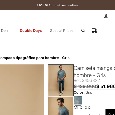
40% Off con otros medios
Cuen
Denim
Double Days
Special Prices
Otr
tampado tipográfico para hombre - Gris
Camiseta manga c
hombre - Gris
Ref: 345G322
$ 129.900
$ 51.96
Color:
Gris
M
L
XL
XXL