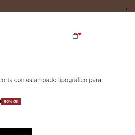
ta
Total de artículos en el carrito: 0
as opciones de inicio de sesión
Pedidos
Perfil
orta con estampado tipográfico para
0
60% Off