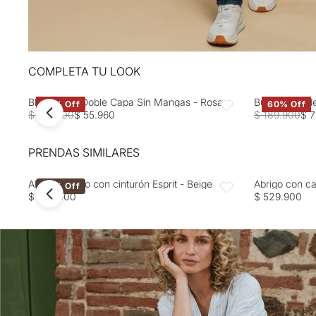
COMPLETA TU LOOK
Blusa Rosa Doble Capa Sin Mangas - Rosa
Buzo tejido d
60% Off
60% Off
Favoritos
$ 139.900
$ 55.960
$ 189.900
$ 7
PRENDAS SIMILARES
Abrigo ceñido con cinturón Esprit - Beige
Abrigo con ca
40% Off
Favoritos
$ 499.900
$ 529.900