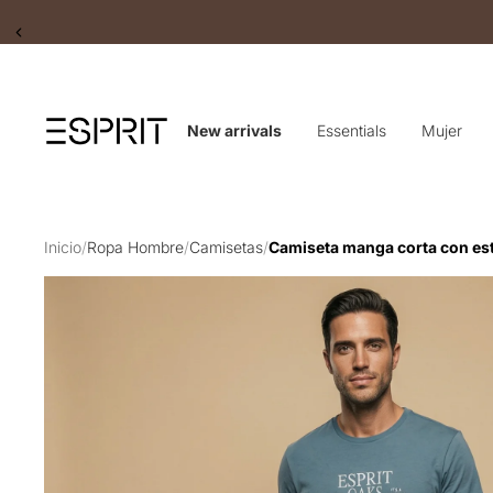
Slide 2 of 2
New arrivals
Essentials
Mujer
Inicio
/
Ropa Hombre
/
Camisetas
/
Camiseta manga corta con es