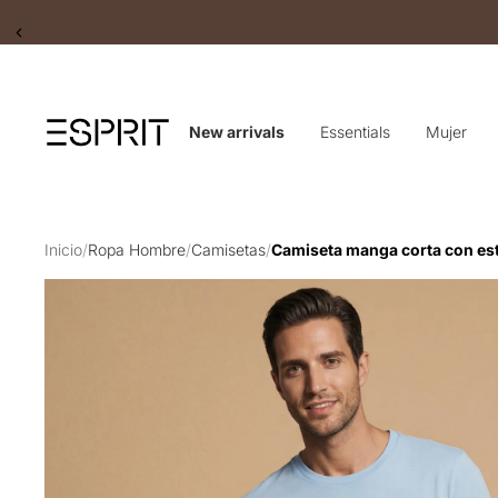
Slide 2 of 2
New arrivals
Essentials
Mujer
Inicio
/
Ropa Hombre
/
Camisetas
/
Camiseta manga corta con es