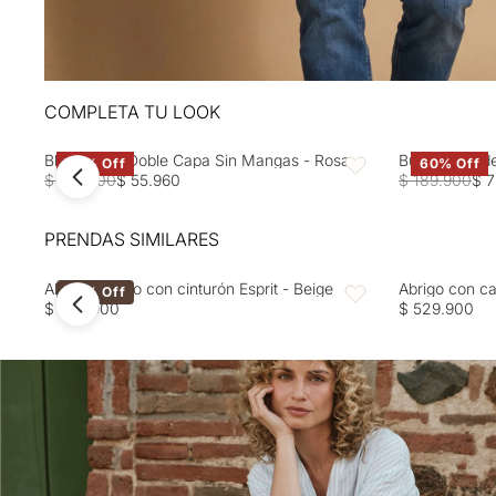
COMPLETA TU LOOK
Blusa Rosa Doble Capa Sin Mangas - Rosa
Buzo tejido d
60% Off
60% Off
Favoritos
$ 139.900
$ 55.960
$ 189.900
$ 7
PRENDAS SIMILARES
Abrigo ceñido con cinturón Esprit - Beige
Abrigo con ca
40% Off
Favoritos
$ 499.900
$ 529.900