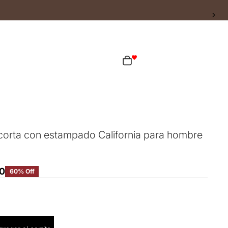
ta
Total de artículos en el carrito: 0
as opciones de inicio de sesión
Pedidos
Perfil
orta con estampado California para hombre
0
60% Off