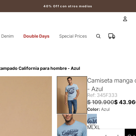
40% Off con otros medios
Cuen
Denim
Double Days
Special Prices
Otr
tampado California para hombre - Azul
Camiseta manga c
- Azul
Ref: 345F333
$ 109.900
$ 43.96
Color:
Azul
M
L
XL