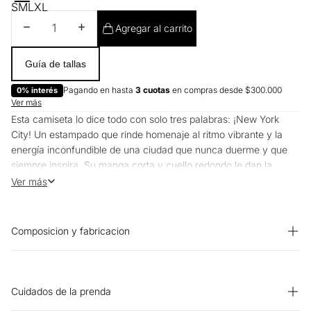
S
M
L
XL
Disminuir cantidad
Aumentar cantidad
Agregar al carrito
Guía de tallas
Pagando en hasta
3 cuotas
en compras desde $300.000
0% interés
Ver más
Esta camiseta lo dice todo con solo tres palabras: ¡New York
City! Un estampado que rinde homenaje al ritmo vibrante y la
energía inconfundible de una ciudad que nunca duerme y que
siempre inspira. Su manga corta y cuello redondo le dan la
comodidad y versatilidad que necesitas para moverte con
Ver más
confianza, mientras su silueta clásica la hace perfecta para
combinar con tus prendas inferiores favoritas. Porque al vestir
Esprit, llevas más que moda: llevas una historia que empieza
Composicion y fabricacion
contigo.
Prenda: 100% Algodon
Cuidados de la prenda