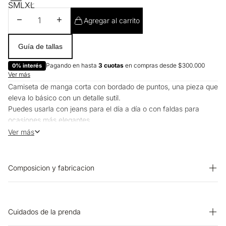
S
M
L
XL
Disminuir cantidad
Aumentar cantidad
Agregar al carrito
Guía de tallas
Pagando en hasta
3 cuotas
en compras desde $300.000
0% interés
Ver más
Camiseta de manga corta con bordado de puntos, una pieza que
eleva lo básico con un detalle sutil.
Puedes usarla con jeans para el día a día o con faldas para
ocasiones más elegantes.
Funciona bien sola o en capas según el clima.
Ver más
Composicion y fabricacion
Prenda: 100% Algodon
Cuidados de la prenda