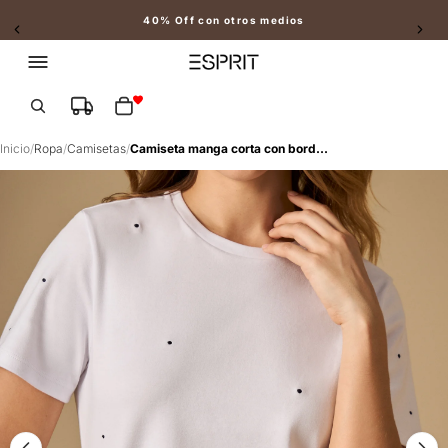
40% Off con otros medios
Slide 2 of 2
Total de artículos en el carrito: 0
Inicio
/
Ropa
/
Camisetas
/
Camiseta manga corta con bordado de puntos - Blanco