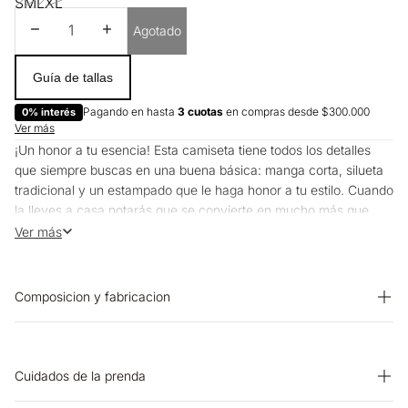
S
M
L
XL
Disminuir cantidad
Aumentar cantidad
Agotado
Guía de tallas
Pagando en hasta
3 cuotas
en compras desde $300.000
0% interés
Ver más
¡Un honor a tu esencia! Esta camiseta tiene todos los detalles
que siempre buscas en una buena básica: manga corta, silueta
tradicional y un estampado que le haga honor a tu estilo. Cuando
la lleves a casa notarás que se convierte en mucho más que
una prenda básica, será tu aliada versátil para acompañarte en
Ver más
los días más casuales. Porque en Esprit, cada prenda está
pensada para contar tu historia.
Composicion y fabricacion
Prenda: 100% Algodon
Cuidados de la prenda