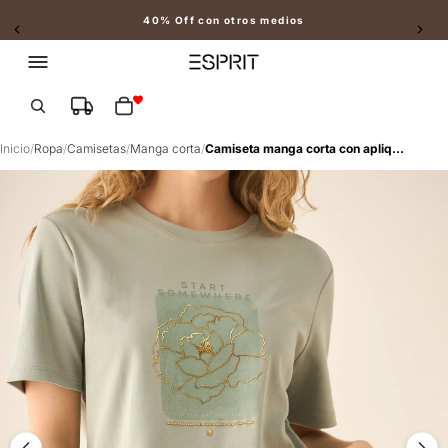
40% Off con otros medios
Slide 2 of 2
Total de artículos en el carrito: 0
Inicio
/
Ropa
/
Camisetas
/
Manga corta
/
Camiseta manga corta con apliques al frente para mujer - Verde