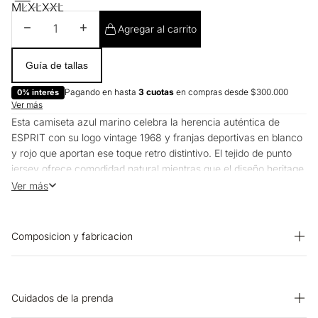
M
L
XL
XXL
Disminuir cantidad
Aumentar cantidad
Agregar al carrito
Guía de tallas
Pagando en hasta
3 cuotas
en compras desde $300.000
0% interés
Ver más
Esta camiseta azul marino celebra la herencia auténtica de
ESPRIT con su logo vintage 1968 y franjas deportivas en blanco
y rojo que aportan ese toque retro distintivo. El tejido de punto
jersey ofrece comodidad natural mientras que el diseño heritage
conecta con la esencia californiana original de la marca,
Ver más
convirtiéndola en una pieza versátil para el hombre urbano que
aprecia la autenticidad y el estilo con propósito.
Composicion y fabricacion
Prenda: 100% Algodon
Cuidados de la prenda