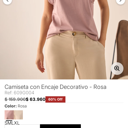
Camiseta con Encaje Decorativo - Rosa
Ref: 609G004
$ 159.900
$ 63.960
60% Off
Color:
Rosa
S
M
L
XL