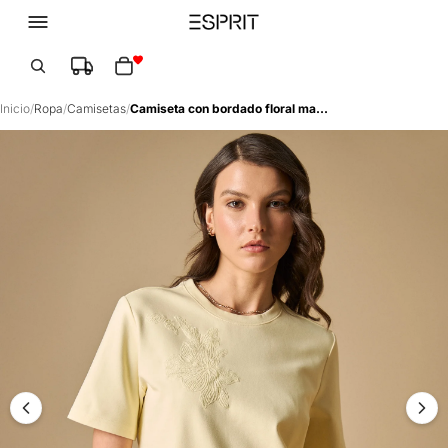
Total de artículos en el carrito: 0
Inicio
/
Ropa
/
Camisetas
/
Camiseta con bordado floral manga corta - Amarillo