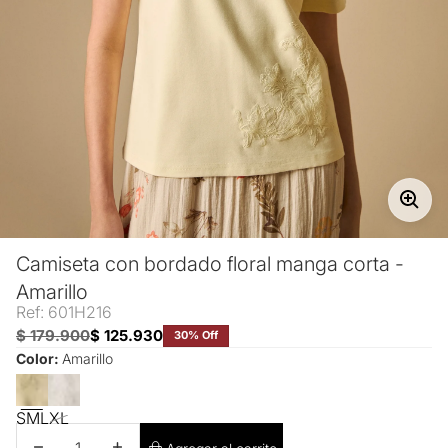
Camiseta con bordado floral manga corta -
Amarillo
Ref: 601H216
$ 179.900
$ 125.930
30% Off
Color:
Amarillo
S
M
L
XL
Disminuir cantidad
Aumentar cantidad