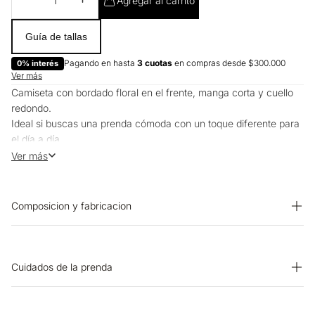
Agregar al carrito
Guía de tallas
Pagando en hasta
3 cuotas
en compras desde $300.000
0% interés
Ver más
Camiseta con bordado floral en el frente, manga corta y cuello
redondo.
Ideal si buscas una prenda cómoda con un toque diferente para
el día a día.
Puedes usarla con jeans o faldas, por dentro para un look más
Ver más
pulido o suelta para algo más relajado.
Composicion y fabricacion
Prenda: 100% Algodon
Cuidados de la prenda
SECADO: Secado en tendedero a la sombra. OTROS: Lavar
separadamente. OTROS: No remojar. OTROS: Planchar solo por