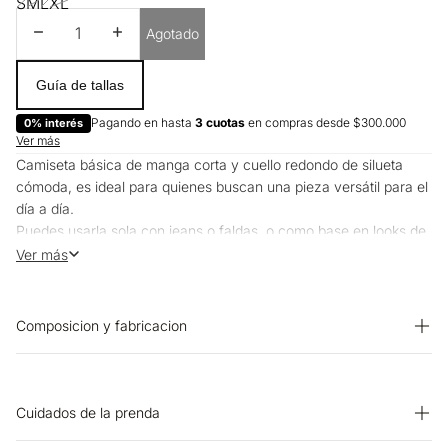
S
M
L
XL
Disminuir cantidad
Aumentar cantidad
Agotado
Guía de tallas
Pagando en hasta
3 cuotas
en compras desde $300.000
0% interés
Ver más
Camiseta básica de manga corta y cuello redondo de silueta
cómoda, es ideal para quienes buscan una pieza versátil para el
día a día.
Puedes usarla sola con jeans o faldas, o como base en looks de
capas.
Ver más
Funciona bien tanto para la oficina como para planes más
casuales.
Composicion y fabricacion
Prenda: 100% Algodon
Cuidados de la prenda