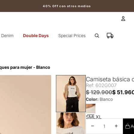
40% Off con otros medios
Cuen
Denim
Double Days
Special Prices
Otr
ques para mujer - Blanco
Camiseta básica c
Ref: 602G007
$ 129.900
$ 51.96
Color:
Blanco
S
M
L
XL
Disminuir cantidad
Aumentar 
A