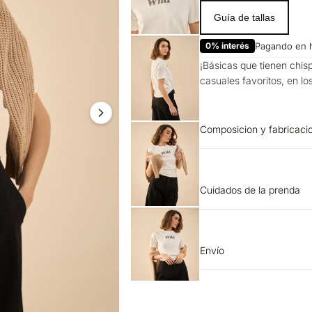
Guía de tallas
0% interés
Pagando en 
¡Básicas que tienen chis
casuales favoritos, en lo
Composicion y fabricaci
Prenda: 100% Algodon
Cuidados de la prenda
OTROS: Lavar separada
en tendedero a la sombr
CUIDADO TEXTIL PROFESI
Envío
OTROS: Planchar solo p
Entrega estimada de 7 a 
de la base de 110 ºC, si
SECADO: No secar en má
Proceso muy moderado. 