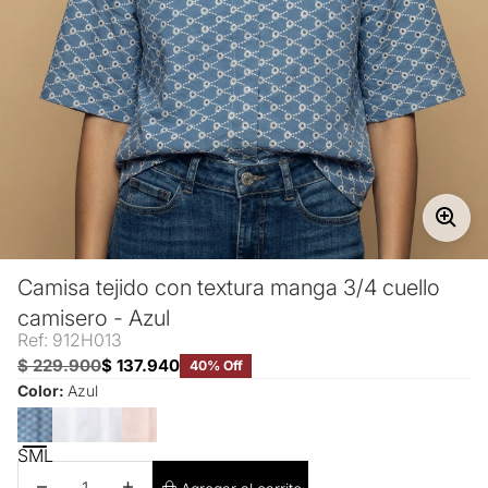
Camisa tejido con textura manga 3/4 cuello
camisero - Azul
Ref: 912H013
$ 229.900
$ 137.940
40% Off
Color:
Azul
S
M
L
Disminuir cantidad
Aumentar cantidad