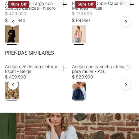
PROFESIONAL: No limpieza en seco. LAVADO: Lavar a mano.
Abrigo Negro Largo con
Blusa Rosa Doble Capa Sin
40% Off
50% Off
Favoritos
Favorito
Solapas Clásicas - Negro
Mangas - Rosa
Temperatura máxima 40 ºC. OTROS: No planchar los
$ 429.900
$ 139.900
accesorios. OTROS: Usar un paño para planchar.
$ 257.940
$ 69.950
PRENDAS SIMILARES
Abrigo ceñido con cinturón
Abrigo con capucha afelpada
Favoritos
Favorito
Esprit - Beige
para mujer - Azul
$ 499.900
$ 529.900