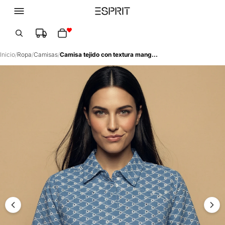
Total de artículos en el carrito: 0
Inicio
/
Ropa
/
Camisas
/
Camisa tejido con textura manga 3/4 cuello camisero - Azul