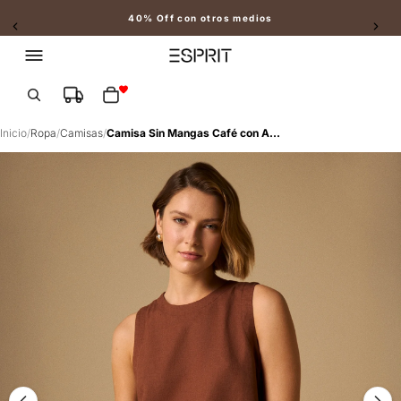
40% Off con otros medios
Slide 2 of 2
Total de artículos en el carrito: 0
Inicio
/
Ropa
/
Camisas
/
Camisa Sin Mangas Café con Abertura Posterior - Café