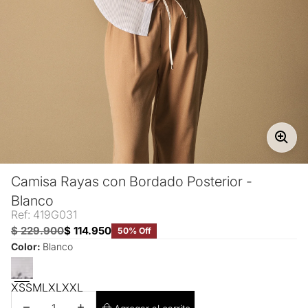
Camisa Rayas con Bordado Posterior -
Blanco
Ref: 419G031
$ 229.900
$ 114.950
50% Off
Color:
Blanco
XS
S
M
L
XL
XXL
Disminuir cantidad
Aumentar cantidad