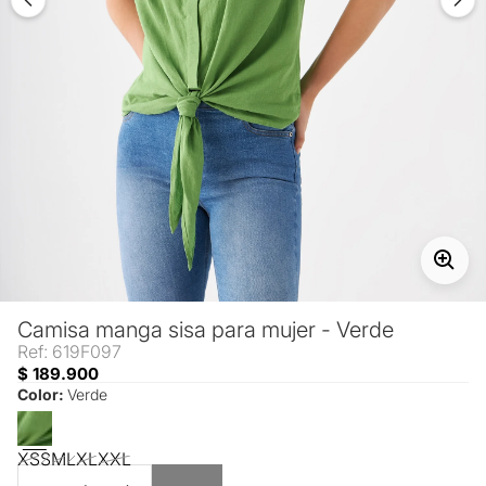
Camisa manga sisa para mujer - Verde
Ref: 619F097
$ 189.900
Color:
Verde
XS
S
M
L
XL
XXL