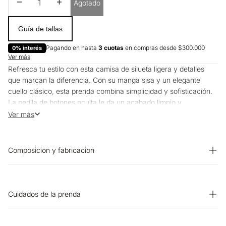
Disminuir cantidad
Aumentar cantidad
Agotado
Guía de tallas
Pagando en hasta
3 cuotas
en compras desde $300.000
0% interés
Ver más
Refresca tu estilo con esta camisa de silueta ligera y detalles
que marcan la diferencia. Con su manga sisa y un elegante
cuello clásico, esta prenda combina simplicidad y sofisticación.
La perilla de botones oculta le da un acabado limpio y
minimalista, mientras que el detalle anudado en el ruedo
Ver más
delantero añade un toque coqueto y moderno. Perfecta para
quienes buscan una pieza versátil que pueda adaptarse a
diferentes ocasiones.
Composicion y fabricacion
Prenda: 55% Lino 45% Algodon
Cuidados de la prenda
SECADO: Secado extendido a la sombra. OTROS: No retorcer ni
exprimir. SECADO: No secar en máquina. OTROS: Planchar solo