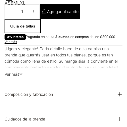
XS
S
M
L
XL
Disminuir cantidad
Aumentar cantidad
Agregar al carrito
Guía de tallas
Pagando en hasta
3 cuotas
en compras desde $300.000
0% interés
Ver más
¡Ligera y elegante! Cada detalle hace de esta camisa una
prenda que querrás usar en todos tus planes, porque es tan
cómoda como llena de estilo. Su manga sisa la convierte en el
complemento perfecto para los días donde buscas comodidad
sin perder el estilo.
Ver más
Composicion y fabricacion
Prenda: 100% Poliester
Cuidados de la prenda