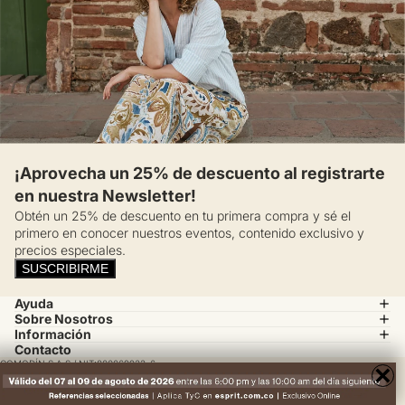
¡Aprovecha un 25% de descuento al registrarte
en nuestra Newsletter!
Obtén un 25% de descuento en tu primera compra y sé el
primero en conocer nuestros eventos, contenido exclusivo y
precios especiales.
SUSCRIBIRME
Ayuda
Sobre Nosotros
Información
Contacto
COMODÍN S.A.S / NIT:800069933-6
×
Calle 14 # 52 A 37 Medellín, Colombia
servicioalcliente@esprit.com.co
© 2025 ESPRIT, todos los derechos reservados