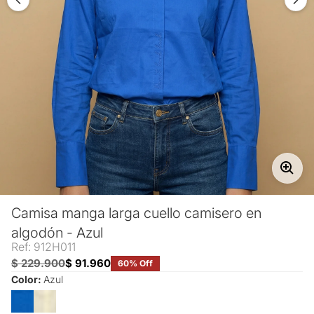
Camisa manga larga cuello camisero en
algodón - Azul
Ref: 912H011
$ 229.900
$ 91.960
60% Off
Color:
Azul