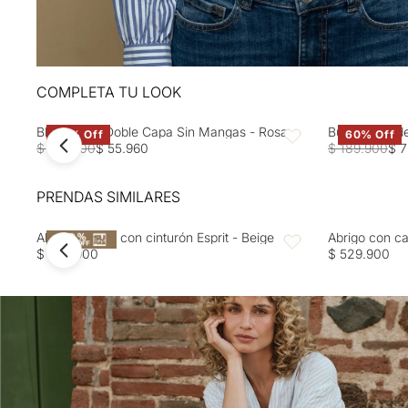
COMPLETA TU LOOK
Blusa Rosa Doble Capa Sin Mangas - Rosa
Buzo tejido d
60% Off
60% Off
Favoritos
$ 139.900
$ 55.960
$ 189.900
$ 7
PRENDAS SIMILARES
Abrigo ceñido con cinturón Esprit - Beige
Abrigo con ca
Favoritos
$ 499.900
$ 529.900