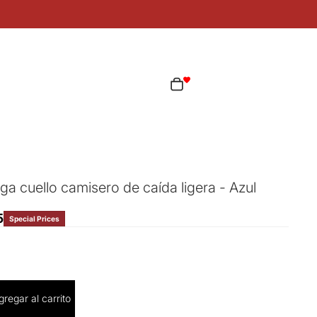
ta
Total de artículos en el carrito: 0
as opciones de inicio de sesión
Pedidos
Perfil
a cuello camisero de caída ligera - Azul
5
Special Prices
cantidad
gregar al carrito