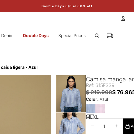
Double Days 8/8 al 60% off
Cuen
Denim
Double Days
Special Prices
Otr
caída ligera - Azul
Camisa manga larg
Ref: 615F339
$ 219.900
$ 76.96
Color:
Azul
M
L
XL
Disminuir cantidad
Aumentar 
A