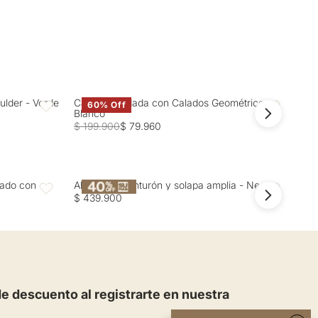
ulder - Verde
Camisa Bordada con Calados Geométricos -
Cam
60% Off
Favoritos
Favoritos
Blanco
Gri
$ 199.900
$ 79.960
$ 2
zado con
Abrigo con cinturón y solapa amplia - Negro
Abr
Favoritos
Favoritos
$ 439.900
$ 4
 descuento al registrarte en nuestra