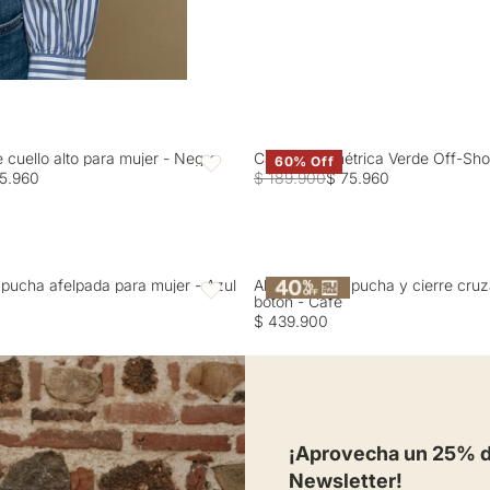
e cuello alto para mujer - Negro
Camisa Asimétrica Verde Off-Sho
60% Off
Favoritos
5.960
$ 189.900
$ 75.960
pucha afelpada para mujer - Azul
Abrigo con capucha y cierre cru
Favoritos
botón - Café
$ 439.900
¡Aprovecha un 25% de
Newsletter!