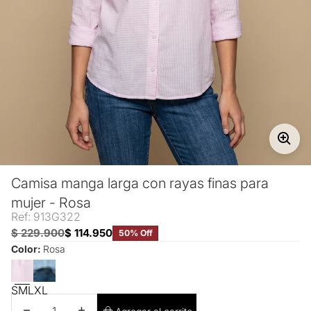
Camisa manga larga con rayas finas para
mujer - Rosa
Ref: 913G322
$ 229.900
$ 114.950
50% Off
Color:
Rosa
S
M
L
XL
Disminuir cantidad
Aumentar cantidad