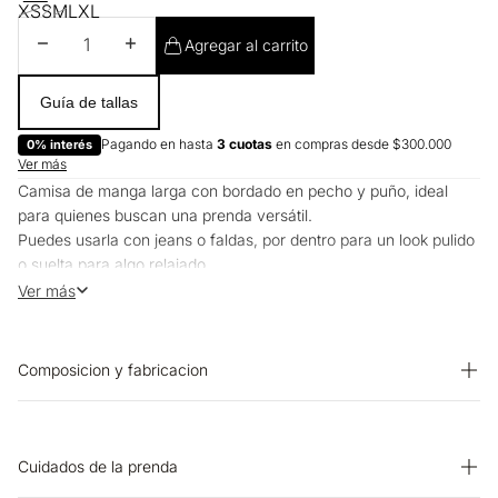
XS
S
M
L
XL
Disminuir cantidad
Aumentar cantidad
Agregar al carrito
Guía de tallas
Pagando en hasta
3 cuotas
en compras desde $300.000
0% interés
Ver más
Camisa de manga larga con bordado en pecho y puño, ideal
para quienes buscan una prenda versátil.
Puedes usarla con jeans o faldas, por dentro para un look pulido
o suelta para algo relajado.
Perfecta para la oficina o planes casuales.
Ver más
Composicion y fabricacion
Prenda: 100% Algodon
Cuidados de la prenda