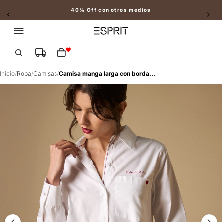
40% Off con otros medios
Slide 2 of 2
Total de artículos en el carrito: 0
Inicio
/
Ropa
/
Camisas
/
Camisa manga larga con bordado en pecho y puño - Blanco