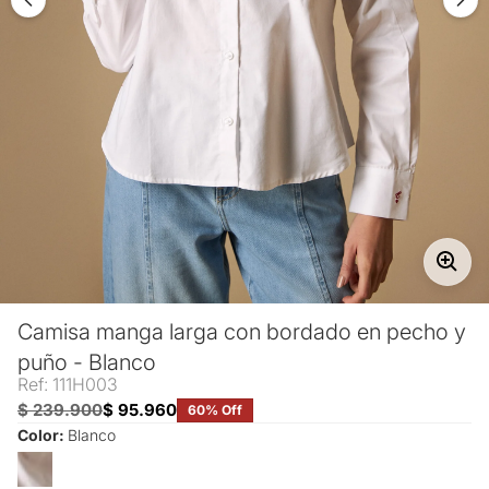
Camisa manga larga con bordado en pecho y
puño - Blanco
Ref: 111H003
$ 239.900
$ 95.960
60% Off
Color:
Blanco