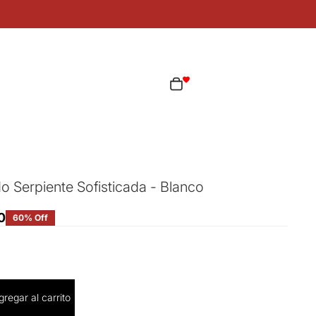
ta
Total de artículos en el carrito: 0
as opciones de inicio de sesión
Pedidos
Perfil
 Serpiente Sofisticada - Blanco
0
60% Off
cantidad
gregar al carrito