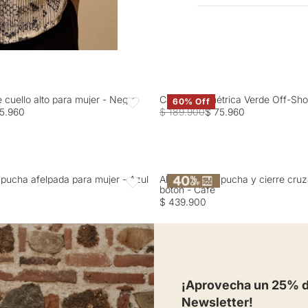
Entrega estimada de 7 a 
que realce los tonos del
con colores similares. 
serpiente en tonos neutr
Una pieza que resuelve m
¡Descubre esa elegancia 
e cuello alto para mujer - Negro
Camisa Asimétrica Verde Off-Sho
60% Off
Favoritos
5.960
$ 189.900
$ 75.960
pucha afelpada para mujer - Azul
Abrigo con capucha y cierre cru
Favoritos
botón - Café
$ 439.900
¡Aprovecha un 25% de
Newsletter!