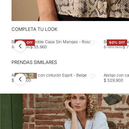
COMPLETA TU LOOK
Blusa Rosa Doble Capa Sin Mangas - Rosa
Buzo tejido d
60% Off
60% Off
Favoritos
$ 139.900
$ 55.960
$ 189.900
$ 7
PRENDAS SIMILARES
Abrigo ceñido con cinturón Esprit - Beige
Abrigo con ca
Favoritos
$ 499.900
$ 529.900