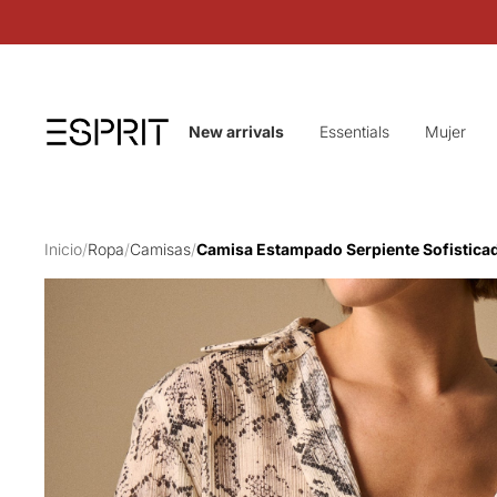
New arrivals
Essentials
Mujer
Inicio
/
Ropa
/
Camisas
/
Camisa Estampado Serpiente Sofisticad