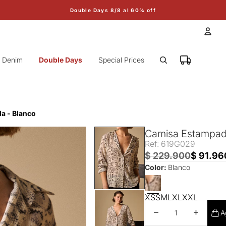
Double Days 8/8 al 60% off
Cuen
Denim
Double Days
Special Prices
Otr
a - Blanco
Camisa Estampado
Ref: 619G029
$ 229.900
$ 91.96
Color:
Blanco
XS
S
M
L
XL
XXL
Disminuir cantidad
Aumentar 
A