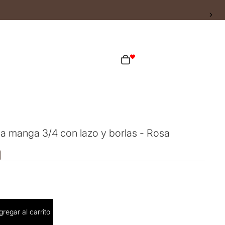
ta
Total de artículos en el carrito: 0
as opciones de inicio de sesión
Pedidos
Perfil
 manga 3/4 con lazo y borlas - Rosa
cantidad
gregar al carrito