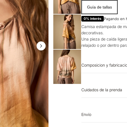
Guía de tallas
0% interés
Pagando en 
Camisa estampada de man
decorativas.
Una pieza de caída ligera
relajado o por dentro pa
Composicion y fabricaci
PRENDA: 84% VISCOSA 1
Cuidados de la prenda
PLANCHADO: No plancha
extendido por escurrimi
separadamente. CUIDAD
Envío
Lavar a mano. Temperat
Entrega estimada de 7 a 
No retorcer ni exprimir.