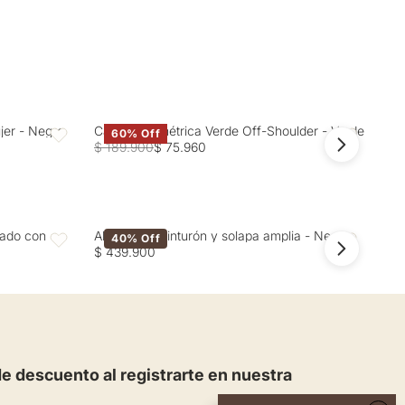
ujer - Negro
Camisa Asimétrica Verde Off-Shoulder - Verde
Cam
60% Off
Favoritos
Favoritos
$ 189.900
$ 75.960
$ 2
zado con
Abrigo con cinturón y solapa amplia - Negro
Abr
40% Off
Favoritos
Favoritos
$ 439.900
$ 4
 descuento al registrarte en nuestra