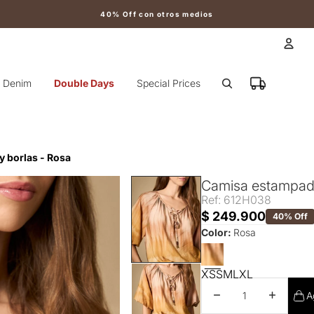
40% Off con otros medios
Cuen
Denim
Double Days
Special Prices
Otr
 borlas - Rosa
Camisa estampada
Ref: 612H038
$ 249.900
40% Off
Color:
Rosa
XS
S
M
L
XL
Disminuir cantidad
Aumentar 
A