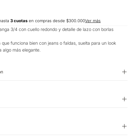
hasta
3 cuotas
en compras desde $300.000
Ver más
ga 3/4 con cuello redondo y detalle de lazo con borlas
 que funciona bien con jeans o faldas, suelta para un look
ra algo más elegante.
on
6% POLIAMIDA
r. BLANQUEADO: No usar blanqueador. SECADO: Secado
ento a la sombra. OTROS: No remojar. OTROS: Lavar
O TEXTIL PROFESIONAL: No limpieza en seco. LAVADO:
ura máxima 40 ºC. SECADO: No secar en máquina. OTROS:
15 días hábiles