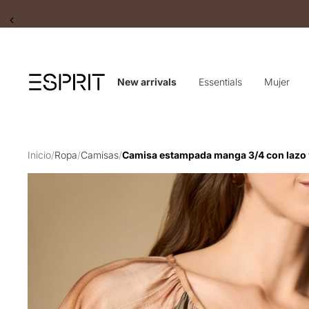
Slide 2 of 2
New arrivals
Essentials
Mujer
Inicio
/
Ropa
/
Camisas
/
Camisa estampada manga 3/4 con lazo y