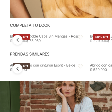
COMPLETA TU LOOK
Blusa Rosa Doble Capa Sin Mangas - Rosa
Buzo tejido c
60% Off
60% Off
Favoritos
$ 139.900
$ 55.960
$ 229.900
$ 
PRENDAS SIMILARES
Abrigo ceñido con cinturón Esprit - Beige
Abrigo con ca
40% Off
Favoritos
$ 499.900
$ 529.900