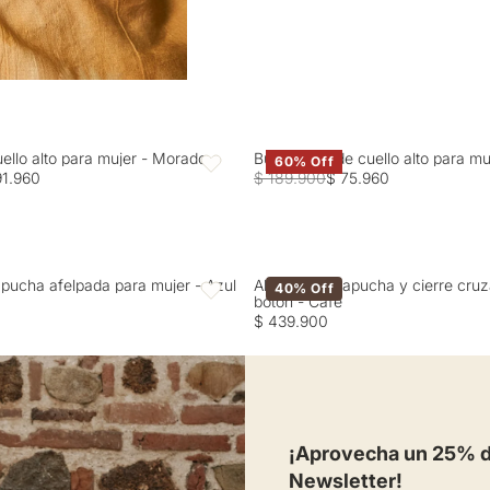
uello alto para mujer - Morado
Buzo tejido de cuello alto para m
60% Off
Favoritos
91.960
$ 189.900
$ 75.960
pucha afelpada para mujer - Azul
Abrigo con capucha y cierre cru
40% Off
Favoritos
botón - Café
$ 439.900
¡Aprovecha un 25% de
Newsletter!