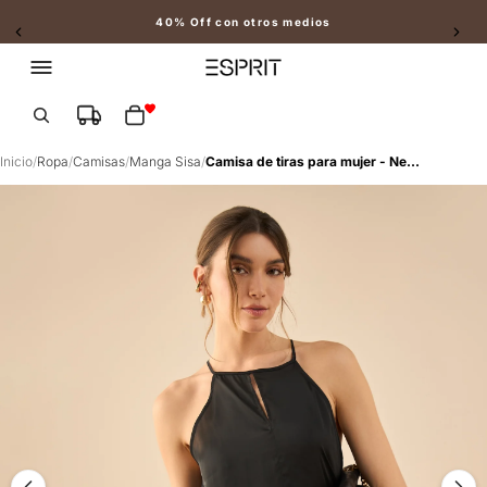
40% Off con otros medios
Slide 2 of 2
Total de artículos en el carrito: 0
Inicio
/
Ropa
/
Camisas
/
Manga Sisa
/
Camisa de tiras para mujer - Negro