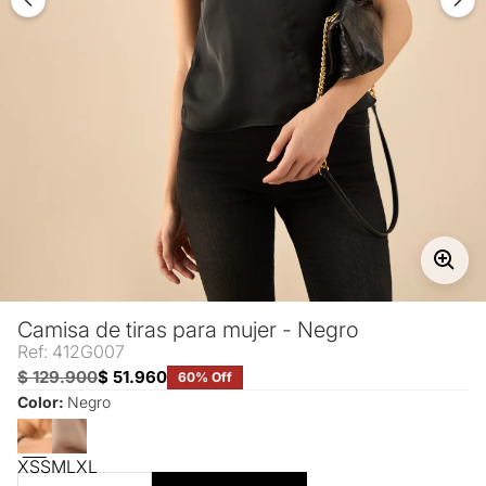
Camisa de tiras para mujer - Negro
Ref: 412G007
$ 129.900
$ 51.960
60% Off
Color:
Negro
XS
S
M
L
XL