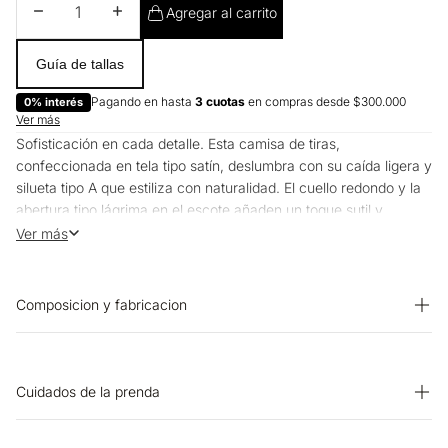
Disminuir cantidad
Aumentar cantidad
Agregar al carrito
Guía de tallas
Pagando en hasta
3 cuotas
en compras desde $300.000
0% interés
Ver más
Sofisticación en cada detalle. Esta camisa de tiras,
confeccionada en tela tipo satín, deslumbra con su caída ligera y
silueta tipo A que estiliza con naturalidad. El cuello redondo y la
abertura tipo lágrima en el escote añaden un toque sutil y
elegante, mientras el ajuste de botón en la espalda completa un
Ver más
diseño impecable y atemporal.
Composicion y fabricacion
Prenda: 100% Poliester
Cuidados de la prenda
SECADO: No secar en máquina. PLANCHADO: No planchar.