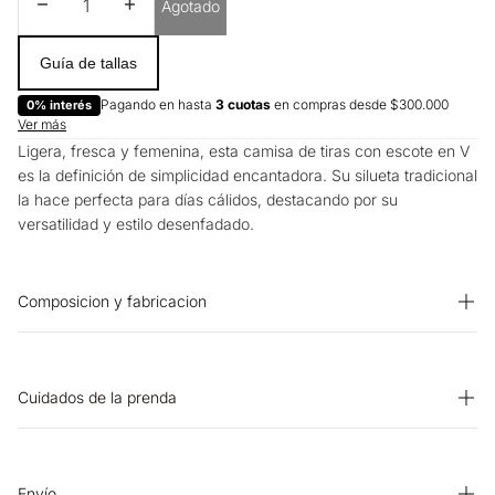
Disminuir cantidad
Aumentar cantidad
Agotado
Guía de tallas
Pagando en hasta
3 cuotas
en compras desde $300.000
0% interés
Ver más
Ligera, fresca y femenina, esta camisa de tiras con escote en V
es la definición de simplicidad encantadora. Su silueta tradicional
la hace perfecta para días cálidos, destacando por su
versatilidad y estilo desenfadado.
Composicion y fabricacion
PRENDA: 85% VISCOSA 15% NYLON
Cuidados de la prenda
OTROS: Usar un paño para planchar. SECADO: Secado en
tendedero a la sombra. OTROS: No planchar los accesorios.
BLANQUEADO: No usar blanqueador. LAVADO: Lavar a mano.
Envío