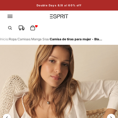
Double Days 8/8 al 60% off
Total de artículos en el carrito: 0
Inicio
/
Ropa
/
Camisas
/
Manga Sisa
/
Camisa de tiras para mujer - Blanco