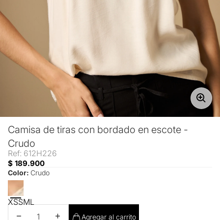
Camisa de tiras con bordado en escote -
Crudo
Ref: 612H226
$ 189.900
Color:
Crudo
XS
S
M
L
Disminuir cantidad
Aumentar cantidad
Agregar al carrito