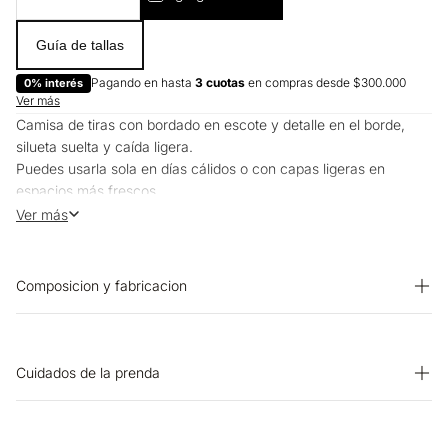
Guía de tallas
Pagando en hasta
3 cuotas
en compras desde $300.000
0% interés
Ver más
Camisa de tiras con bordado en escote y detalle en el borde,
silueta suelta y caída ligera.
Puedes usarla sola en días cálidos o con capas ligeras en
espacios más frescos.
Funciona bien para planes casuales o para ocasiones que piden
Ver más
un toque más elegante.
Composicion y fabricacion
PRENDA: 70% ALGODON 30% VISCOSA
Cuidados de la prenda
OTROS: Planchar solo por el revés. CUIDADO TEXTIL
PROFESIONAL: No limpieza en seco. OTROS: No planchar los