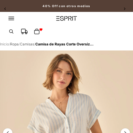
40% Off con otros medios
Slide 2 of 2
Total de artículos en el carrito: 0
Inicio
/
Ropa
/
Camisas
/
Camisa de Rayas Corte Oversized - Blanco