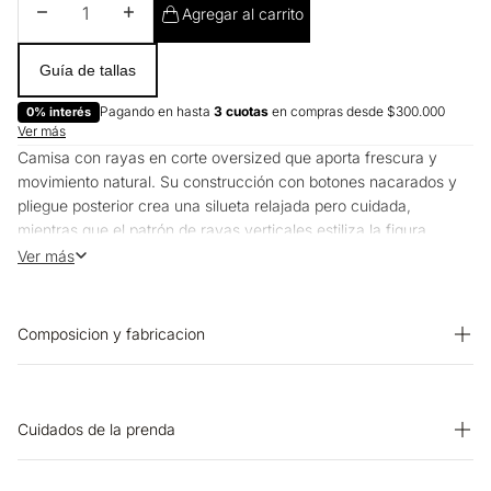
Disminuir cantidad
Aumentar cantidad
Agregar al carrito
Guía de tallas
Pagando en hasta
3 cuotas
en compras desde $300.000
0% interés
Ver más
Camisa con rayas en corte oversized que aporta frescura y
movimiento natural. Su construcción con botones nacarados y
pliegue posterior crea una silueta relajada pero cuidada,
mientras que el patrón de rayas verticales estiliza la figura.
Diseñada para transitar desde reuniones matutinas hasta cenas
Ver más
casuales con la misma elegancia natural.
Composicion y fabricacion
Prenda: 100% Algodon
Cuidados de la prenda
OTROS: No remojar. PLANCHADO: Planchar a una temperatura