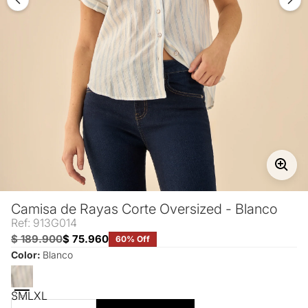
Camisa de Rayas Corte Oversized - Blanco
Ref: 913G014
$ 189.900
$ 75.960
60% Off
Color:
Blanco
S
M
L
XL