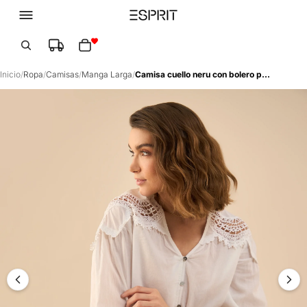
Total de artículos en el carrito: 0
Inicio
/
Ropa
/
Camisas
/
Manga Larga
/
Camisa cuello neru con bolero para mujer - Blanco