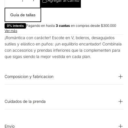
Agregar al carrito
Guía de tallas
Pagando en hasta
3 cuotas
en compras desde $300.000
0% interés
Ver más
¡Romántica con carácter! Escote en V, boleros, desagujados
sutiles y elástico en puños: ¡un equilibrio encantador! Combínala
con accesorios y prendas inferiores que la complementen para
que sigas siendo la mejor vestida en cada plan.
Composicion y fabricacion
Prenda: 100% Algodon
Cuidados de la prenda
OTROS: No remojar. CUIDADO TEXTIL PROFESIONAL: No
limpieza en seco. OTROS: No planchar los accesorios. OTROS:
Lavar separadamente. LAVADO: Temperatura máxima de lavado
Envío