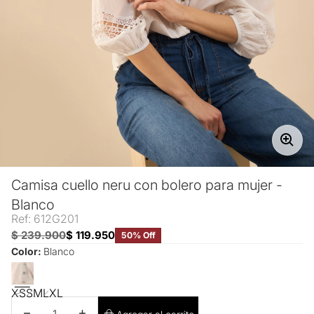
Camisa cuello neru con bolero para mujer -
Blanco
Ref: 612G201
$ 239.900
$ 119.950
50% Off
Color:
Blanco
XS
S
M
L
XL
Disminuir cantidad
Aumentar cantidad