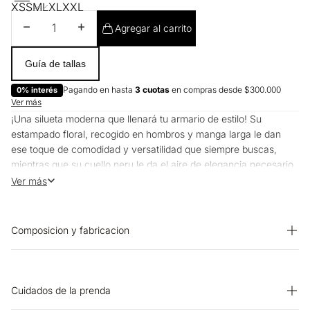
XS
S
M
L
XL
XXL
Disminuir cantidad
Aumentar cantidad
Agregar al carrito
Guía de tallas
Pagando en hasta
3 cuotas
en compras desde $300.000
0% interés
Ver más
¡Una silueta moderna que llenará tu armario de estilo! Su
estampado floral, recogido en hombros y manga larga le dan
ese toque de comodidad y versatilidad que siempre buscas,
mientras que su cuello neru le da el aire de elegancia necesario
para para llevar en las ocasiones diarias que merecen estilo.
Ver más
Composicion y fabricacion
Prenda: 100% Viscosa
Cuidados de la prenda