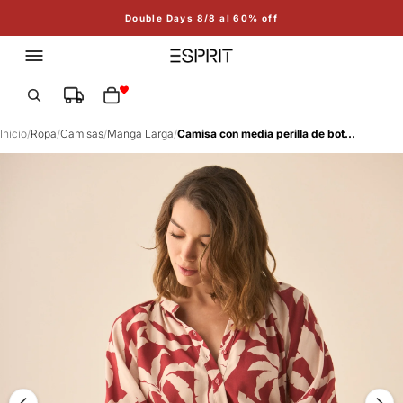
Double Days 8/8 al 60% off
Total de artículos en el carrito: 0
Inicio
/
Ropa
/
Camisas
/
Manga Larga
/
Camisa con media perilla de botones para mujer - Rojo