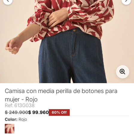
Camisa con media perilla de botones para
mujer - Rojo
Ref: 613G038
$ 249.900
$ 99.960
60% Off
Color:
Rojo