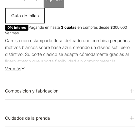
Guía de tallas
Pagando en hasta
3 cuotas
en compras desde $300.000
0% interés
Ver más
Camisa con estampado floral delicado que combina pequeños
motivos blancos sobre base azul, creando un diseño sutil pero
distintivo. Su corte clásico se adapta cómodamente gracias al
ligero stretch que aporta flexibilidad sin comprometer la
estructura, mientras que el cuello tradicional y la botonadura
Ver más
frontal mantienen la elegancia atemporal. Funciona tanto para
contextos profesionales como para salidas casuales,
especialmente cuando se combina con jeans oscuros o
Composicion y fabricacion
pantalones neutros que realzan el contraste del estampado.
Prenda: 98% Algodon 2% Elastano
Cuidados de la prenda
OTROS: No planchar los accesorios. OTROS: Planchar solo por
el revés. OTROS: Lavar separadamente. BLANQUEADO: No