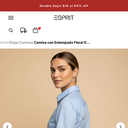
Double Days 8/8 al 60% off
Total de artículos en el carrito: 0
Inicio
/
Ropa
/
Camisas
/
Camisa con Estampado Floral Delicado - Azul