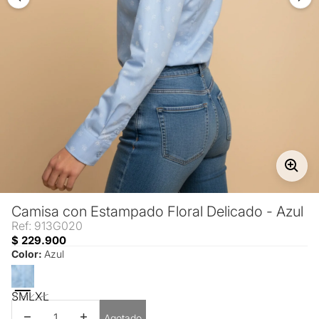
Camisa con Estampado Floral Delicado - Azul
Ref: 913G020
$ 229.900
Color:
Azul
S
M
L
XL
Disminuir cantidad
Aumentar cantidad
Agotado